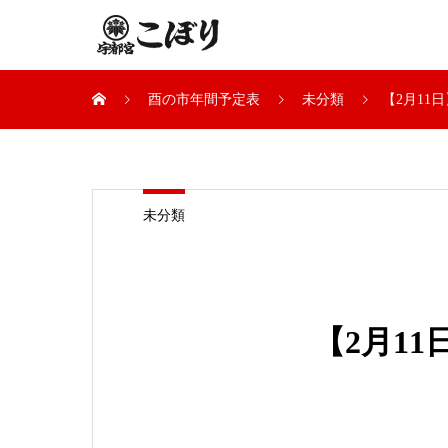
酉の市年間予定表
未分類
【2月11
未分類
【2月1