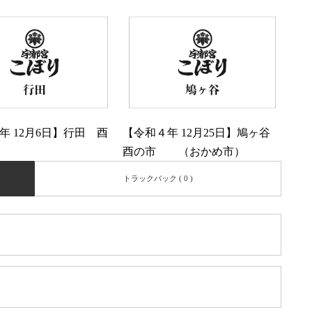
年 12月6日】行田 酉
【令和４年 12月25日】鳩ヶ谷
酉の市 （おかめ市）
トラックバック ( 0 )