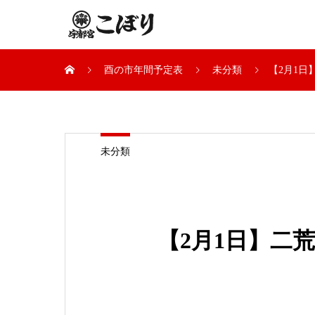
酉の市年間予定表
未分類
【2月1
未分類
【2月1日】二