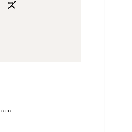
）
（cm）