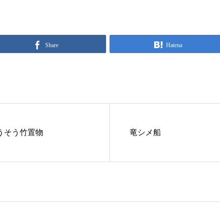
Share
Hatena
うそう竹置物
竜シメ船