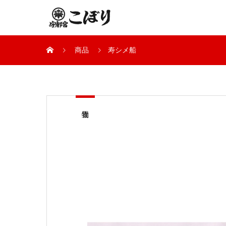
商品
寿シメ船