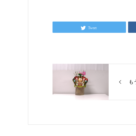
Tweet
も