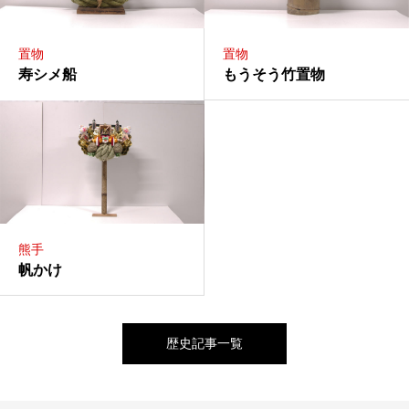
置物
置物
寿シメ船
もうそう竹置物
熊手
帆かけ
歴史記事一覧